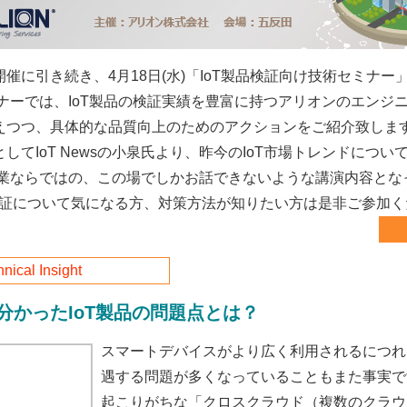
催に引き続き、4月18日(水)「IoT製品検証向け技術セミナー
ミナーでは、IoT製品の検証実績を豊富に持つアリオンのエンジ
えつつ、具体的な品質向上のためのアクションをご紹介致しま
してIoT Newsの小泉氏より、昨今のIoT市場トレンドにつ
企業ならではの、この場でしかお話できないような講演内容とな
の検証について気になる方、対策方法が知りたい方は是非ご参加
nical Insight
分かったIoT製品の問題点とは？
スマートデバイスがより広く利用されるにつれ
遇する問題が多くなっていることもまた事実です
起こりがちな「クロスクラウド（複数のクラウ