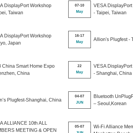
 DisplayPort Workshop
VESA DisplayPort
07-10
May
ipei, Taiwan
- Taipei, Taiwan
 DisplayPort Workshop
16-17
Allion's Plugfest -
May
kyo, Japan
 China Smart Home Expo
VESA DisplayPort
22
May
enzhen, China
- Shanghai, China
Bluetooth UnPlugF
04-07
on’s Plugfest-Shanghai, China
JUN
– Seoul,Korean
A ALLIANCE 10th ALL
Wi-Fi Alliance Me
05-07
BERS MEETING
& OPEN
JUN