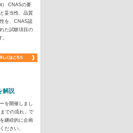
ssment） CNASの要
と妥当性、品質
性を、CNAS認
れた試験項目の
ます。
トを解説
ーを開催しまし
証までの流れ」で
を継続的に企画
ください。