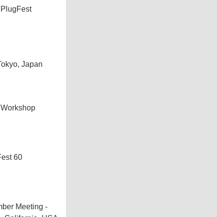
 PlugFest
 Tokyo, Japan
 Workshop
est 60
mber Meeting -