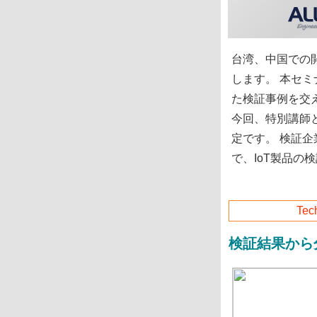
台湾、中国での開
します。 本セ
た検証事例を交
今回、特別講師と
定です。 検証
で、IoT製品
Tech
検証結果から