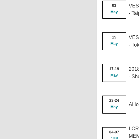
VESA
03
May
- Ta
VESA
15
May
- To
2018
17-19
May
- Sh
23-24
Alli
May
LOR
04-07
MEM
JUN