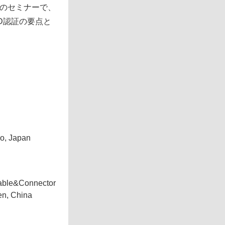
のセミナーで、
D認証の要点と
yo, Japan
Cable&Connector
n, China