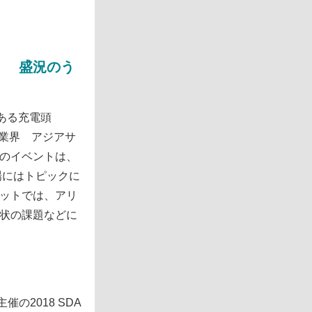
』 盛況のう
ある充電頭
充電業界 アジアサ
のイベントは、
場にはトピックに
ットでは、アリ
順、現状の課題などに
催の2018 SDA