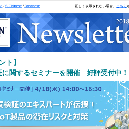
se
/
S-Chinese
/
Japanese
正しく表示されない場合、
こちら
ント】
検証に関するセミナーを開催 好評受付中！