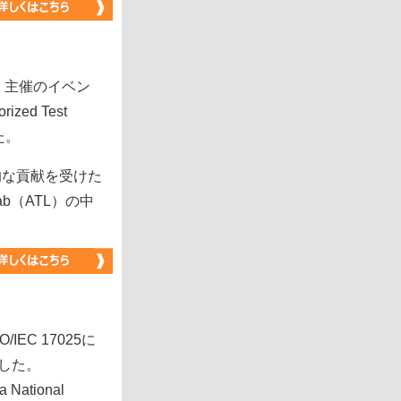
FA）主催のイベン
ized Test
した。
的な貢献を受けた
Lab（ATL）の中
EC 17025に
した。
tional